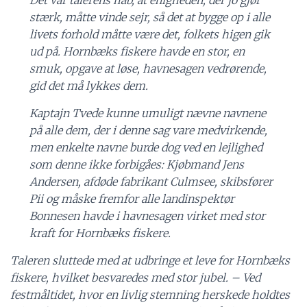
Det var talerens håb, at enigheden, der jo gjør
stærk, måtte vinde sejr, så det at bygge op i alle
livets forhold måtte være det, folkets higen gik
ud på. Hornbæks fiskere havde en stor, en
smuk, opgave at løse, havnesagen vedrørende,
gid det må lykkes dem.
Kaptajn Tvede kunne umuligt nævne navnene
på alle dem, der i denne sag vare medvirkende,
men enkelte navne burde dog ved en lejlighed
som denne ikke forbigåes: Kjøbmand Jens
Andersen, afdøde fabrikant Culmsee, skibsfører
Pii og måske fremfor alle landinspektør
Bonnesen havde i havnesagen virket med stor
kraft for Hornbæks fiskere.
Taleren sluttede med at udbringe et leve for Hornbæks
fiskere, hvilket besvaredes med stor jubel. – Ved
festmåltidet, hvor en livlig stemning herskede holdtes