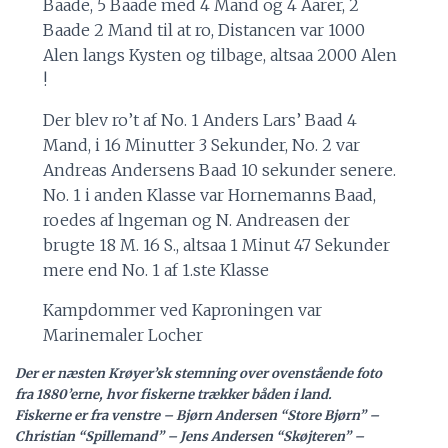
Baade, 5 Baade med 4 Mand og 4 Aarer, 2
Baade 2 Mand til at ro, Distancen var 1000
Alen langs Kysten og tilbage, altsaa 2000 Alen
!
Der blev ro’t af No. 1 Anders Lars’ Baad 4
Mand, i 16 Minutter 3 Sekunder, No. 2 var
Andreas Andersens Baad 10 sekunder senere.
No. 1 i anden Klasse var Hornemanns Baad,
roedes af lngeman og N. Andreasen der
brugte 18 M. 16 S., altsaa 1 Minut 47 Sekunder
mere end No. 1 af 1.ste Klasse
Kampdommer ved Kaproningen var
Marinemaler Locher
Der er næsten Krøyer’sk stemning over ovenstående foto
fra 1880’erne, hvor fiskerne trækker båden i land.
Fiskerne er fra venstre – Bjørn Andersen “Store Bjørn” –
Christian “Spillemand” – Jens Andersen “Skøjteren” –