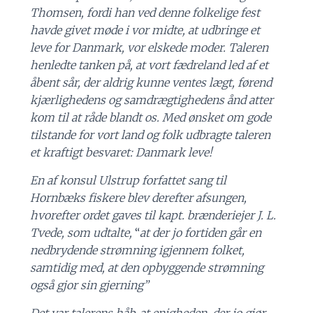
Thomsen, fordi han ved denne folkelige fest
havde givet møde i vor midte, at udbringe et
leve for Danmark, vor elskede moder. Taleren
henledte tanken på, at vort fædreland led af et
åbent sår, der aldrig kunne ventes lægt, førend
kjærlighedens og samdrægtighedens ånd atter
kom til at råde blandt os. Med ønsket om gode
tilstande for vort land og folk udbragte taleren
et kraftigt besvaret: Danmark leve!
En af konsul Ulstrup forfattet sang til
Hornbæks fiskere blev derefter afsungen,
hvorefter ordet gaves til kapt. brænderiejer J. L.
Tvede, som udtalte,
“
at der jo fortiden går en
nedbrydende strømning igjennem folket,
samtidig med, at den opbyggende strømning
også gjor sin gjerning”