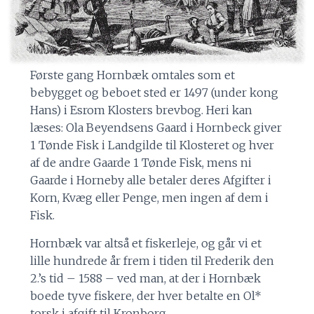
Første gang Hornbæk omtales som et
bebygget og beboet sted er 1497 (under kong
Hans) i Esrom Klosters brevbog. Heri kan
læses: Ola Beyendsens Gaard i Hornbeck giver
1 Tønde Fisk i Landgilde til Klosteret og hver
af de andre Gaarde 1 Tønde Fisk, mens ni
Gaarde i Horneby alle betaler deres Afgifter i
Korn, Kvæg eller Penge, men ingen af dem i
Fisk.
Hornbæk var altså et fiskerleje, og går vi et
lille hundrede år frem i tiden til Frederik den
2.’s tid – 1588 – ved man, at der i Hornbæk
boede tyve fiskere, der hver betalte en Ol*
torsk i afgift til Kronborg.