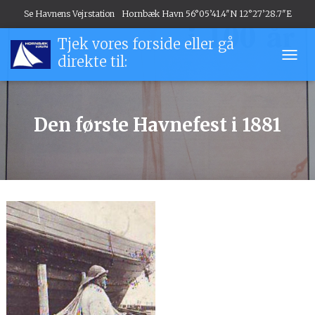
Se Havnens Vejrstation
Hornbæk Havn 56°05’41.4″N 12°27’28.7″E
Tjek vores forside eller gå
direkte til:
T
O
G
G
Den første Havnefest i 1881
L
E
N
A
V
I
G
A
T
I
O
N