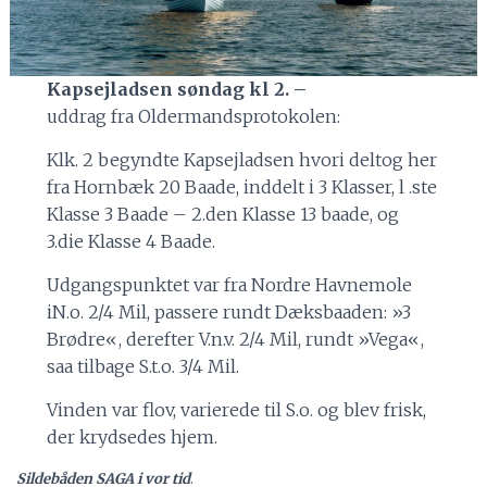
Kapsejladsen søndag kl 2. –
uddrag fra Oldermandsprotokolen:
Klk. 2 begyndte Kapsejladsen hvori deltog her
fra Hornbæk 20 Baade, inddelt i 3 Klasser, l .ste
Klasse 3 Baade – 2.den Klasse 13 baade, og
3.die Klasse 4 Baade.
Udgangspunktet var fra Nordre Havnemole
iN.o. 2/4 Mil, passere rundt Dæksbaaden: »3
Brødre«, derefter V.n.v. 2/4 Mil, rundt »Vega«,
saa tilbage S.t.o. 3/4 Mil.
Vinden var flov, varierede til S.o. og blev frisk,
der krydsedes hjem.
Sildebåden SAGA i vor tid
.