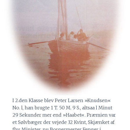
I 2.den Klasse blev Peter Larsen »Knudsen«
No. l, han brugte 1 T. 50 M. 9 S., altsaa l Minut
29 Sekunder mer end »Haabet«. Præmien var
et Sølvbæger der vejede 32 Kvint, Skjænket af
fhv. Minister, nu Borgermester Fenger i