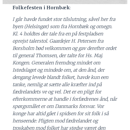
Folkefesten i Hornbæk
:
I går havde fundet stor tilslutning, såvel her fra
byen (Helsingør) som fra Hornbæk og omegn.
Kl. 4 holdtes der tale fra en på festpladsen
oprejst talerstol. Gaardejer H. Petersen fra
Borsholm bød velkommen og gav derefter ordet
til general Thomsen, der talte for Hs. Maj.
Kongen. Generalen fremdrog mindet om
Istedslaget og mindede om, at den ånd, der
dengang levede blandt folket, havde kun een
tanke, nemlig at sætte alle kræfter ind på
fædrelandets ve og vel. Det er en pligt for
efterkommerne at handle i forfædrenes ånd, når
spørgsmålet er om Danmarks forsvar. Vor
konge har altid gået i spidsen for sit folk i så
henseende: Pligten mod fædrelandet og
troskaben mod folket har stedse været den