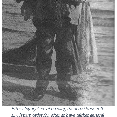
Efter afsyngelsen af en sang fik derpå konsul R.
L. Ulstrup ordet for, efter at have takket general